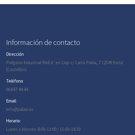
Información de contacto
Dirección
Polígono Industrial Molí d´en Llop c/ Carta Pobla, 7 12549 Betxí
(Castellón)
Teléfono
964 67 44 44
Email:
info@palasi.es
Horario:
Lunes a Viernes: 8:00–13:00 / 15:00–18:30